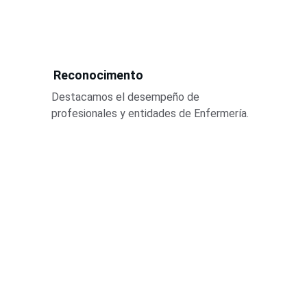
Reconocimento
Destacamos el desempeño de 
profesionales y entidades de Enfermería.
AECAF
Miembro de la 
Federación Argentina de Enfermería 
(F.A.E.)
Federación Panamericana de 