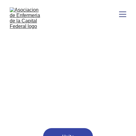
Fortaleciendo la 
comunidad de 
enfermería.
Unidos por el bienestar y derechos de los 
profesionales de enfermería en Buenos Aires.