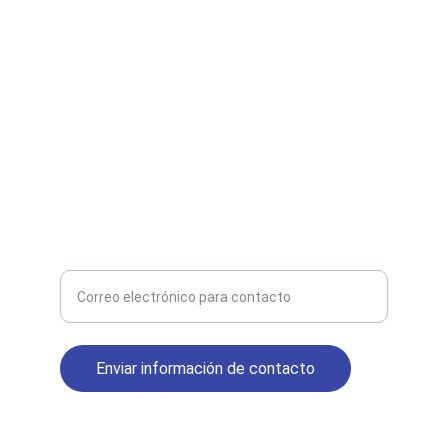
CP C1204AAN
+54 11 7012-4872 (Whatsapp)
+54 11 4544-1056 (Tel. Fijo)
Atención de lunes a viernes 9-19hs
MAIL
Ingrese su correo electrónico para recibir
novedades
Enviar información de contacto
© 2025. All rights reserved.