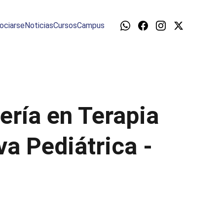
ociarse
Noticias
Cursos
Campus
ería en Terapia
va Pediátrica -