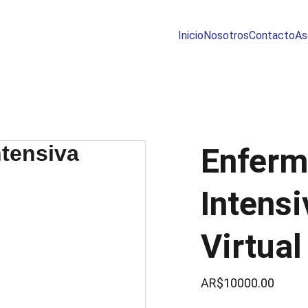
Inicio
Nosotros
Contacto
As
Enferm
Intensi
Virtual
AR$10000.00