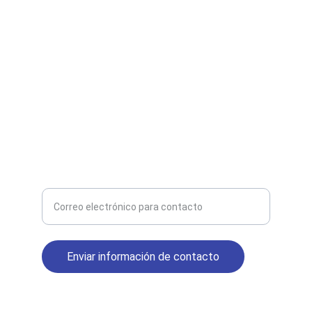
CP C1204AAN
+54 11 7012-4872 (Whatsapp)
+54 11 4544-1056 (Tel. Fijo)
Atención de lunes a viernes 9-19hs
MAIL
Ingrese su correo electrónico para recibir
novedades
Enviar información de contacto
© 2025. All rights reserved.