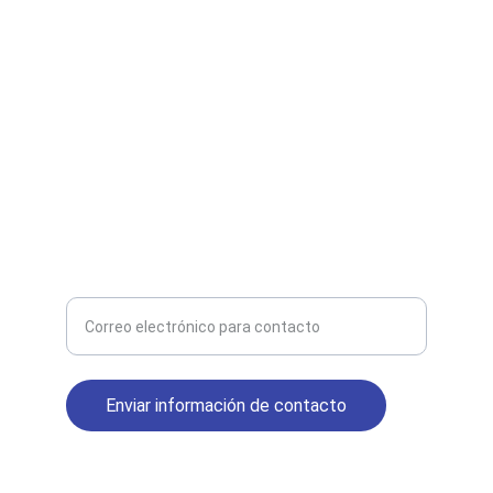
CP C1204AAN
+54 11 7012-4872 (Whatsapp)
+54 11 4544-1056 (Tel. Fijo)
Atención de lunes a viernes 9-19hs
MAIL
Ingrese su correo electrónico para recibir
novedades
Enviar información de contacto
© 2025. All rights reserved.