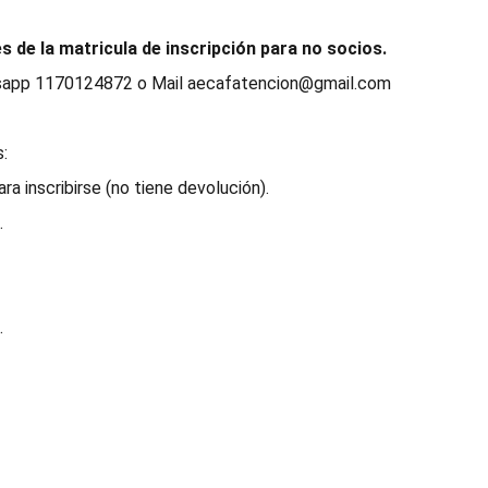
es de la matricula de inscripción para no socios.
tsapp 1170124872 o Mail aecafatencion@gmail.com
:
ra inscribirse (no tiene devolución).
.
.