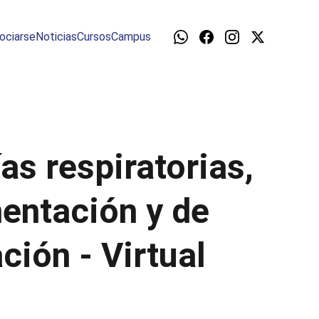
ociarse
Noticias
Cursos
Campus
s respiratorias,
mentación y de
ción - Virtual