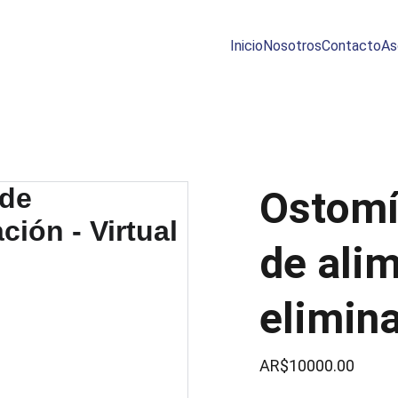
Inicio
Nosotros
Contacto
As
Ostomía
de ali
elimina
AR$10000.00